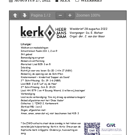
AUGUSTUS 27, 2022
ALEX
WEEKBRIEF
Pagina
1
/
2
Zoomen
100%