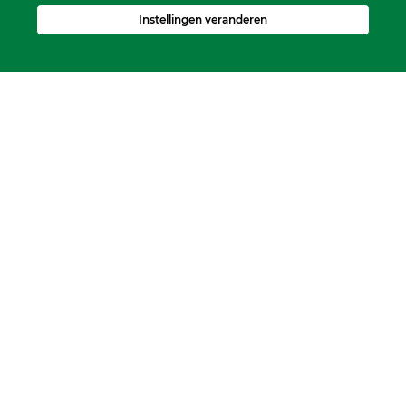
Instellingen veranderen
Scriba
Dhr. Leen Kruithof
scriba@kerkheerjansdam.nl