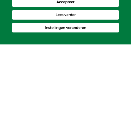
Accepteer
Lees verder
Instellingen veranderen
Kerkelijk Bureau
Dorpskerk, Molenweg 8, 2995 BL Heerjansdam.
Postbus 92, 2995 ZJ Heerjansdam