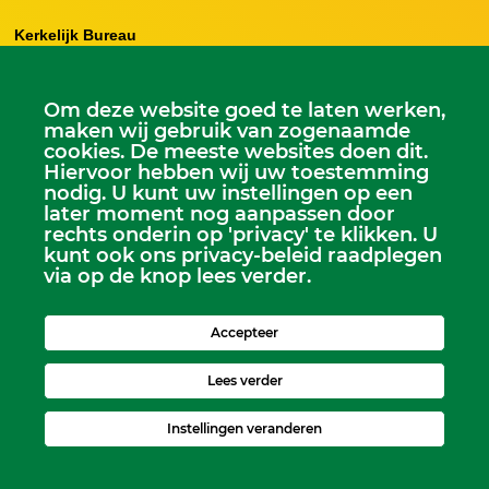
Kerkelijk Bureau
Dorpskerk, Molenweg 8, 2995 BL Heerjansdam.
Postbus 92, 2995 ZJ Heerjansdam
Om deze website goed te laten werken,
maken wij gebruik van zogenaamde
Zondagse dienst:
cookies. De meeste websites doen dit.
Dorpskerk, elke zondag 9.30 uur
Hiervoor hebben wij uw toestemming
nodig. U kunt uw instellingen op een
Kijfhoekkerk, om de week 15.00 uur
later moment nog aanpassen door
rechts onderin op 'privacy' te klikken. U
kunt ook ons privacy-beleid raadplegen
via op de knop lees verder.
Accepteer
Lees verder
Instellingen veranderen