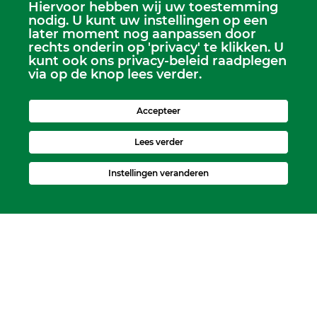
Hiervoor hebben wij uw toestemming
Scriba
nodig. U kunt uw instellingen op een
Dhr. Leen Kruithof
later moment nog aanpassen door
scriba@kerkheerjansdam.nl
rechts onderin op 'privacy' te klikken. U
kunt ook ons privacy-beleid raadplegen
via op de knop lees verder.
Accepteer
Lees verder
Instellingen veranderen