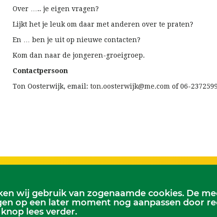
Over ….. je eigen vragen?
Lijkt het je leuk om daar met anderen over te praten?
En … ben je uit op nieuwe contacten?
Kom dan naar de jongeren-groeigroep.
Contactpersoon
Ton Oosterwijk, email:
ton.oosterwijk@me.com
of 06-237259
en wij gebruik van zogenaamde cookies. De mees
st:
Kerkelijk Bureau
en op een later moment nog aanpassen door recht
 zondag 9.30 uur
Dorpskerk, Molenweg 8, 2995 BL He
 knop lees verder.