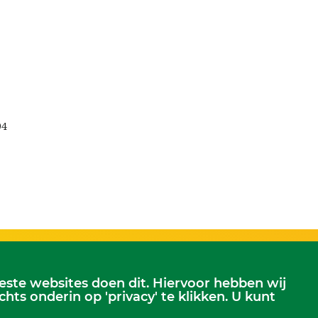
94
te websites doen dit. Hiervoor hebben wij
Scriba
s onderin op 'privacy' te klikken. U kunt
erjansdam.
Dhr. Leen Kruithof