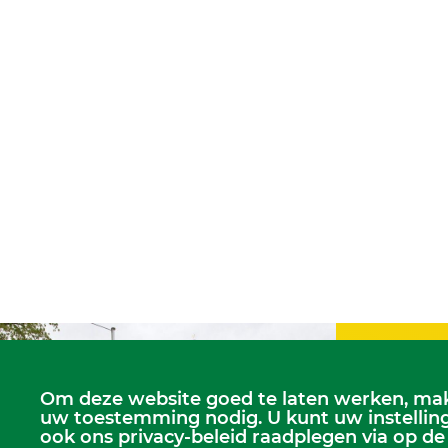
Om deze website goed te laten werken, mak
Zondagse dien
uw toestemming nodig. U kunt uw instelling
Dorpskerk, elke
ook ons privacy-beleid raadplegen via op de