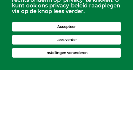
rechts onderin op 'privacy' te klikken. U
kunt ook ons privacy-beleid raadplegen
via op de knop lees verder.
Accepteer
Lees verder
Instellingen veranderen
Kerkelijk Bureau
Dorpskerk, Molenweg 8, 2995 BL Heerjansdam.
Postbus 92, 2995 ZJ Heerjansdam