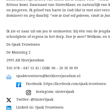
frituur komt. Daarnaast van Sinterklaas; en natuurlijk van 
en jongeren. Ik geloof van harte in God (dat is vast niet ve
dominee) en zeg daarbij: “
wie in God wil geloven, vindt in Je
Ik zie er naar uit om jou te ontmoeten: bij één van de jeugd
schoolplein of ergens in het dorp. Doe je mee? Welkom; en t
Ds Sjaak Teuwissen
De Manning 2
2995 AH Heerjansdam
Tel: 078 – 647 52 45 / GSM: 06 – 20 50 30 99
sjaakteuwissen@kerkheerjansdam.nl
Facebook:
https://facebook.com/sjaak.teuwissen
Instagram: sintersjaak
Twitter: @SinterSjaak
Linked-in: Sjaak Teuwissen