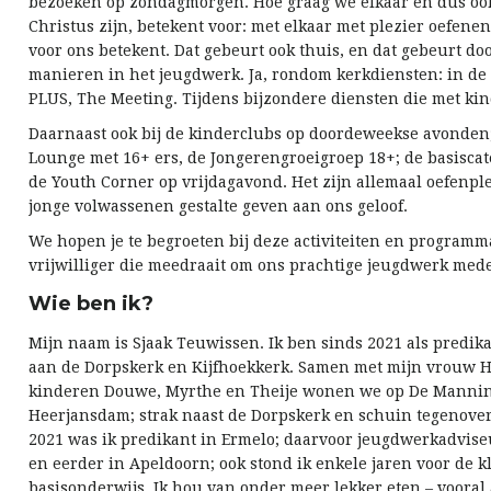
bezoeken op zondagmorgen. Hoe graag we elkaar en dus oo
Christus zijn, betekent voor: met elkaar met plezier oefenen 
voor ons betekent. Dat gebeurt ook thuis, en dat gebeurt do
manieren in het jeugdwerk. Ja, rondom kerkdiensten: in d
PLUS, The Meeting. Tijdens bijzondere diensten die met kin
Daarnaast ook bij de kinderclubs op doordeweekse avonden
Lounge met 16+ ers, de Jongerengroeigroep 18+; de basiscat
de Youth Corner op vrijdagavond. Het zijn allemaal oefenpl
jonge volwassenen gestalte geven aan ons geloof.
We hopen je te begroeten bij deze activiteiten en programma’
vrijwilliger die meedraait om ons prachtige jeugdwerk mede
Wie ben ik?
Mijn naam is Sjaak Teuwissen. Ik ben sinds 2021 als predi
aan de Dorpskerk en Kijfhoekkerk. Samen met mijn vrouw 
kinderen Douwe, Myrthe en Theije wonen we op De Mannin
Heerjansdam; strak naast de Dorpskerk en schuin tegenover 
2021 was ik predikant in Ermelo; daarvoor jeugdwerkadvis
en eerder in Apeldoorn; ook stond ik enkele jaren voor de kl
basisonderwijs. Ik hou van onder meer lekker eten – vooral a