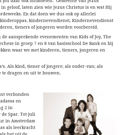
k jou daar ook ontmoeten. Gemeente van Jezus
in geloof, laten zien wie Jezus Christus is en wat Hij
ordeweeks. En dat doen we dus ook op allerlei
e kinderoppas, kindernevendienst, Kindernevendienst
deren, tieners of jongeren worden voorbereid.
; de aansprekende evenementen van Kids of Joy, The
echese in groep 7 en 8 van basisschool De Rank en bij
ekken waar we met kinderen, tieners, jongeren en
s. Als kind, tiener of jongere; als ouder-van; als
 te dragen en uit te bouwen.
kant verbonden
Hadassa en
g 2 in
de Spar. Tot juli
eur in Amsterdam
as als leerkracht
ls het uit de