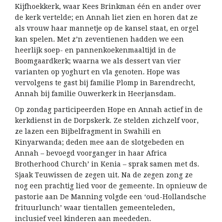
Kijfhoekkerk, waar Kees Brinkman één en ander over
de kerk vertelde; en Annah liet zien en horen dat ze
als vrouw haar mannetje op de kansel staat, en orgel
kan spelen. Met z’n zeventienen hadden we een
heerlijk soep- en pannenkoekenmaaltijd in de
Boomgaardkerk; waarna we als dessert van vier
varianten op yoghurt en vla genoten. Hope was
vervolgens te gast bij familie Plomp in Barendrecht,
Annah bij familie Ouwerkerk in Heerjansdam.
Op zondag participeerden Hope en Annah actief in de
kerkdienst in de Dorpskerk. Ze stelden zichzelf voor,
ze lazen een Bijbelfragment in Swahili en
Kinyarwanda; deden mee aan de slotgebeden en
Annah – bevoegd voorganger in haar Africa
Brotherhood Church’ in Kenia – sprak samen met ds.
Sjaak Teuwissen de zegen uit. Na de zegen zong ze
nog een prachtig lied voor de gemeente. In opnieuw de
pastorie aan De Manning volgde een ‘oud-Hollandsche
frituurlunch’ waar tientallen gemeenteleden,
inclusief veel kinderen aan meededen.