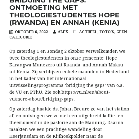
BRIDGING THE GAPS:
ONTMOETING MET
THEOLOGIESTUDENTES HOPE
(RWANDA) EN ANNAH (KENIA)
OKTOBER 6, 2022
ALEX
ACTUEEL
,
FOTO'S
,
GEEN
CATEGORIE
Op zaterdag 1 en zondag 2 oktober verwelkomden we
twee theologiestudenten in onze gemeente: Hope
Karangwa Munezero uit Ruanda, and Annah Makau
uit Kenia. Zij verblijven enkele maanden in Nederland
in het kader van het internationaal
uitwisselingsprogramma ‘bridging the gaps’ van o.a.
de VU en PThU. Zie ook
https://vu.nl/en/about-
vu/more-about/bridging-gaps
.
Op zaterdag haalde ds. Johan Breure ze van het station
af, en ontvingen we ze met een uitgebreid koffie- en
theemoment in de pastorie aan de Manning. Daarna
maakten we een prachtige wandeling door
Heerjansdam en de Kijfhoekpolder naar de