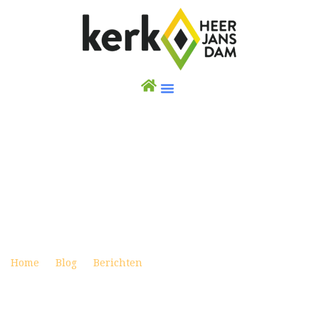
BRIDGING THE GAPS: ONTMOETING MET
THEOLOGIESTUDENTES HOPE (RWANDA) EN
ANNAH (KENIA)
Posted on oktober 6, 2022
Home
Blog
Berichten
Bridging the Gaps:
ontmoeting met theologiestudentes Hope (Rwanda) en
Annah (Kenia)