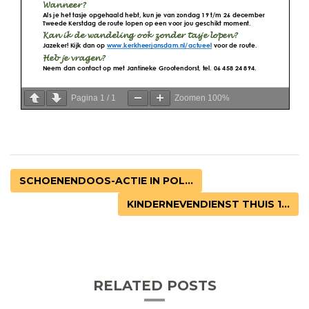
Pagina
1
/
1
Zoomen
100%
SCHOENENDOOS-ACTIE IN POL...
KINDERNEVENDIENST THUIS 1...
RELATED POSTS