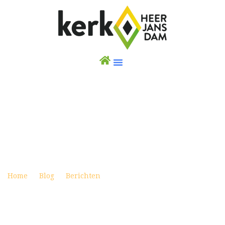
WEEKBRIEF 19 DECEMBER 2021 – EREDIENST
4E ADVENT IN DORPSKERK
Posted on december 18, 2021
Home
Blog
Berichten
Weekbrief 19 december 2021
– Eredienst 4e advent in Dorpskerk