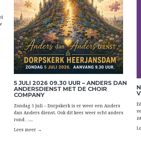
oi
w
5 JULI 2026 09.30 UUR – ANDERS DAN
N
ANDERSDIENST MET DE CHOIR
V
COMPANY
E
Zondag 5 juli – Dorpskerk is er weer een Anders
v
dan Anders dienst. Ook dit keer weer echt anders
z
rond…...
L
Lees meer →