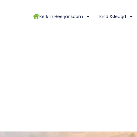
Kerk In Heerjansdam
Kind &Jeugd
hristmas