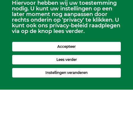
Hiervoor hebben wij uw toestemming
Scriba
nodig. U kunt uw instellingen op een
Dhr. Leen Kruithof
later moment nog aanpassen door
scriba@kerkheerjansdam.nl
rechts onderin op 'privacy' te klikken. U
kunt ook ons privacy-beleid raadplegen
via op de knop lees verder.
Accepteer
Lees verder
Instellingen veranderen