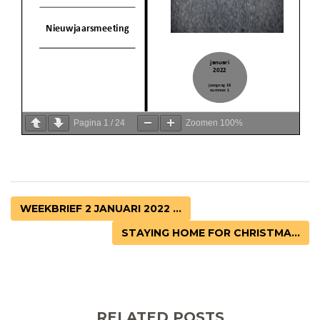
Pagina
1
/
24
Zoomen
100%
WEEKBRIEF 2 JANUARI 2022 ...
STAYING HOME FOR CHRISTMA...
RELATED POSTS