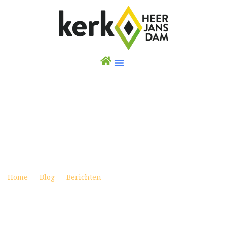
APOCALYPSE NOW AANKONDIGING 2E
AVOND 15 NOVEMBER
Posted on oktober 20, 2022
Home
Blog
Berichten
Apocalypse now
aankondiging 2e avond 15 november