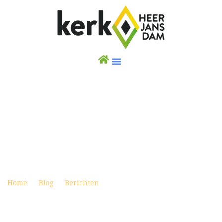
WEEKBRIEF 30 AUGUSTUS 2020
(UITZENDING VANUIT DE DORPSKERK MET
AANGEMELDE GEMEENTELEDEN)
Posted on augustus 29, 2020
Home
Blog
Berichten
Weekbrief 30 augustus 2020
(Uitzending vanuit de Dorpskerk met aangemelde
gemeenteleden)