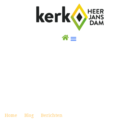
WEEKBRIEF 28 FEBRUARI 2021 (UITZENDING
VANUIT DE DORPSKERK ZONDER
GEMEENTELEDEN)
Posted on februari 27, 2021
Home
Blog
Berichten
Weekbrief 28 februari 2021
(Uitzending vanuit de Dorpskerk zonder gemeenteleden)