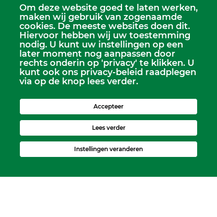
Om deze website goed te laten werken,
maken wij gebruik van zogenaamde
cookies. De meeste websites doen dit.
Hiervoor hebben wij uw toestemming
nodig. U kunt uw instellingen op een
later moment nog aanpassen door
Scriba
rechts onderin op 'privacy' te klikken. U
Dhr. Leen Kruithof
kunt ook ons privacy-beleid raadplegen
scriba@kerkheerjansdam.nl
via op de knop lees verder.
Accepteer
Lees verder
Instellingen veranderen