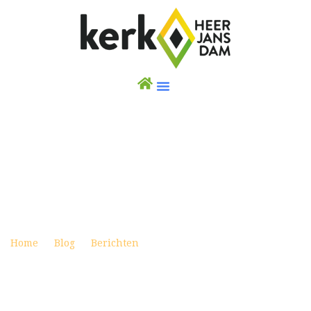
KIDS OF JOY MASTERCHEF BEZORGT UW
LUNCH
Posted on maart 2, 2021
Home
Blog
Berichten
Kids of Joy Masterchef
bezorgt uw lunch