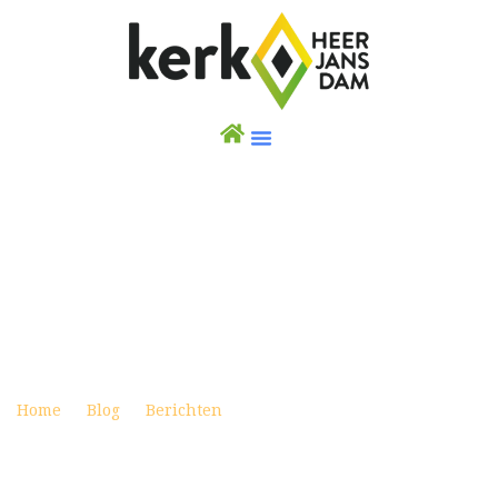
WEEKBRIEF 21 FEBRUARI 2021 (UITZENDING
VANUIT DE DORPSKERK ZONDER
GEMEENTELEDEN)
Posted on februari 20, 2021
Home
Blog
Berichten
Weekbrief 21 februari 2021
(Uitzending vanuit de Dorpskerk zonder gemeenteleden)