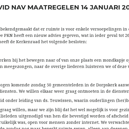
ID NAV MAATREGELEN 14 JANUARI 2
E
is bekendgemaakt dat er ruimte is voor enkele versoepelingen i
 PKN heeft een nieuw advies gegeven, wat in ieder geval tot 26
eeft de Kerkenraad het volgende besloten:
rken bij het bewegen naar of van onze plaats een mondkapje o
en meegezongen, naar de overige liederen luisteren we of deze
 mogen komende zondag 50 gemeenteleden in de Dorpskerk aanwe
 diensten. We willen elkaar weer graag ontmoeten in de diensten
eid onder leiding van ds. Teuwissen, waarin ouderlingen (her)
graag willen, maar we zijn blij dat het wel mogelijk is voor gez
ilieleden uitgenodigd van hen die bevestigd worden of afschei
bruikelijk was, open voor mensen zonder internet. We verwacht
 zondag nog maar beperkt ruimte geven, alleen aan degenen d