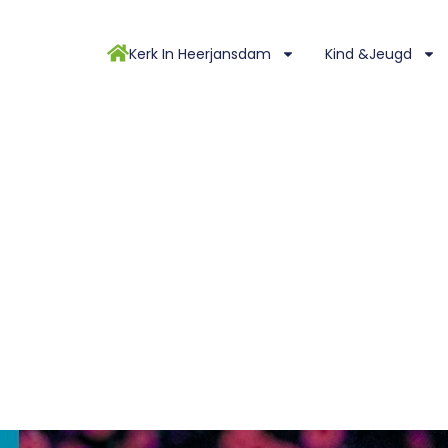
Kerk In Heerjansdam
Kind &Jeugd
AATREGELEN 14 JANUARI 2022
 COVID nav maatregelen 14 januari 2022