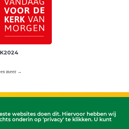
K2024
ees meer →
te websites doen dit. Hiervoor hebben wij
Scriba
s onderin op 'privacy' te klikken. U kunt
erjansdam.
Dhr. Leen Kruithof