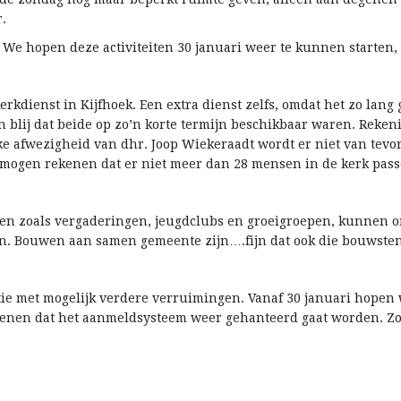
.
 We hopen deze activiteiten 30 januari weer te kunnen starten, h
rkdienst in Kijfhoek. Een extra dienst zelfs, omdat het zo lang 
jn blij dat beide op zo’n korte termijn beschikbaar waren. Reken
e afwezigheid van dhr. Joop Wiekeraadt wordt er niet van tevo
 mogen rekenen dat er niet meer dan 28 mensen in de kerk pass
ten zoals vergaderingen, jeugdclubs en groeigroepen, kunnen 
en. Bouwen aan samen gemeente zijn….fijn dat ook die bouwste
tie met mogelijk verdere verruimingen. Vanaf 30 januari hopen
kenen dat het aanmeldsysteem weer gehanteerd gaat worden. Zod