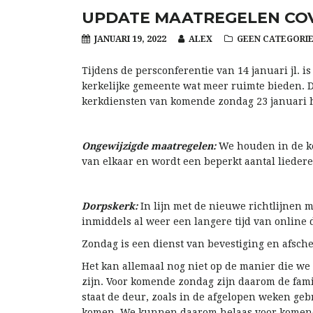
UPDATE MAATREGELEN COV
JANUARI 19, 2022
ALEX
GEEN CATEGORI
Tijdens de persconferentie van 14 januari jl. 
kerkelijke gemeente wat meer ruimte bieden. De
kerkdiensten van komende zondag 23 januari h
Ongewijzigde maatregelen:
We houden in de ke
van elkaar en wordt een beperkt aantal lieder
Dorpskerk:
In lijn met de nieuwe richtlijnen
inmiddels al weer een langere tijd van online
Zondag is een dienst van bevestiging en afsch
Het kan allemaal nog niet op de manier die we 
zijn. Voor komende zondag zijn daarom de fam
staat de deur, zoals in de afgelopen weken ge
komen. We kunnen daarom helaas voor komende