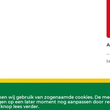
A
...
L
en wij gebruik van zogenaamde cookies. De mees
st:
Kerkelijk Bureau
en op een later moment nog aanpassen door recht
 zondag 9.30 uur
Dorpskerk, Molenweg 8, 2995 BL He
 knop lees verder.