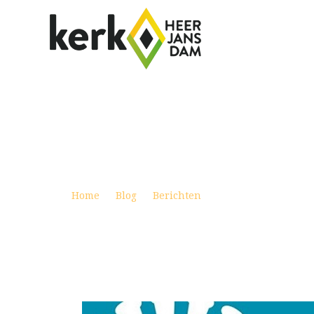
UPDATE MAATREGELEN COVID NAV M
Posted on januari 19, 2022
Home
Blog
Berichten
Update maatregelen