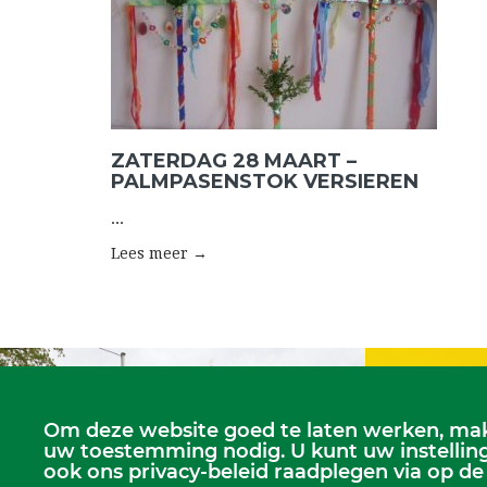
ZATERDAG 28 MAART –
PALMPASENSTOK VERSIEREN
...
Lees meer →
Om deze website goed te laten werken, mak
Zondagse dien
uw toestemming nodig. U kunt uw instelling
Dorpskerk, elke
ook ons privacy-beleid raadplegen via op de