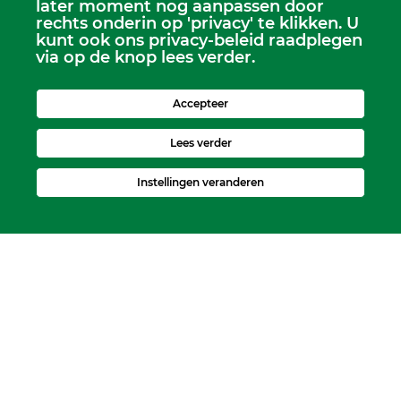
Scriba
later moment nog aanpassen door
Dhr. Leen Kruithof
rechts onderin op 'privacy' te klikken. U
kunt ook ons privacy-beleid raadplegen
scriba@kerkheerjansdam.nl
via op de knop lees verder.
Accepteer
Lees verder
Instellingen veranderen