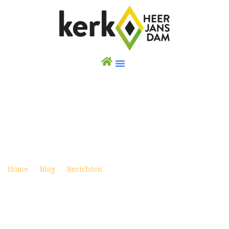
PASSION4KIDS HEERJANSDAM AFGELAST
Posted on maart 25, 2020
Home
Blog
Berichten
Passion4kids Heerjansdam
afgelast