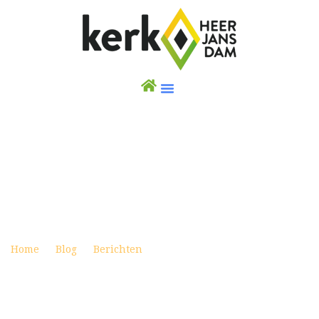
OPROEP AAN DE JEUGD: HELP JIJ OOK MEE
OM GELD IN TE ZAMELEN VOOR OEKRAÏNE?
Posted on maart 5, 2022
Home
Blog
Berichten
Oproep aan de jeugd: help jij
ook mee om geld in te zamelen voor Oekraïne?