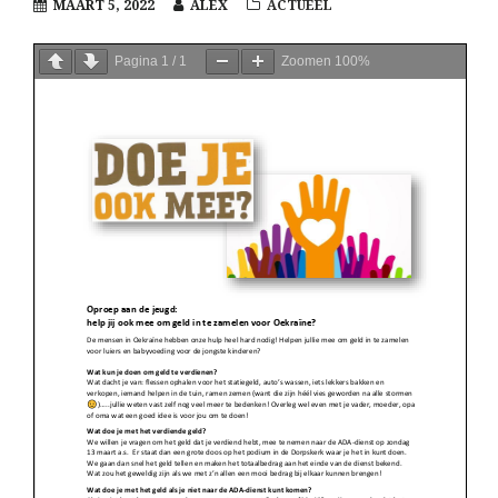
MAART 5, 2022
ALEX
ACTUEEL
Pagina
1
/
1
Zoomen
100%