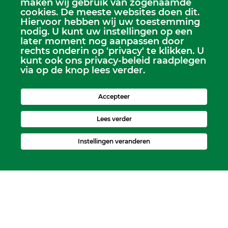
maken wij gebruik van zogenaamde
cookies. De meeste websites doen dit.
Hiervoor hebben wij uw toestemming
nodig. U kunt uw instellingen op een
later moment nog aanpassen door
rechts onderin op 'privacy' te klikken. U
Scriba
kunt ook ons privacy-beleid raadplegen
Dhr. Leen Kruithof
via op de knop lees verder.
scriba@kerkheerjansdam.nl
Accepteer
Lees verder
Instellingen veranderen