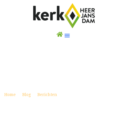
KIDS OF JOY – STARTWEEKEND
Posted on augustus 28, 2021
Home
Blog
Berichten
Kids of Joy – Startweekend