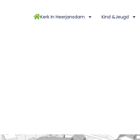
Kerk In Heerjansdam
Kind &Jeugd
BREIDING DORPSKERK
icipatie uitbreiding Dorpskerk