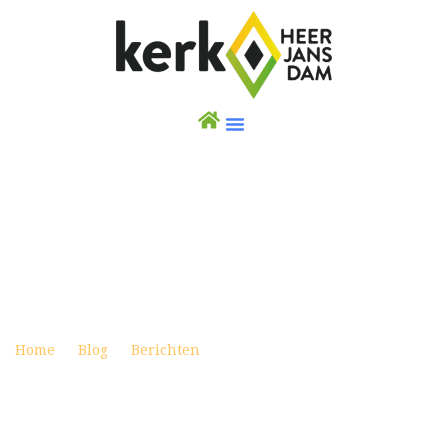
KERK IN CORONATIJD VANAF 25 FEBRUARI
2022
Posted on maart 12, 2021
Home
Blog
Berichten
Kerk in coronatijd vanaf 25
februari 2022