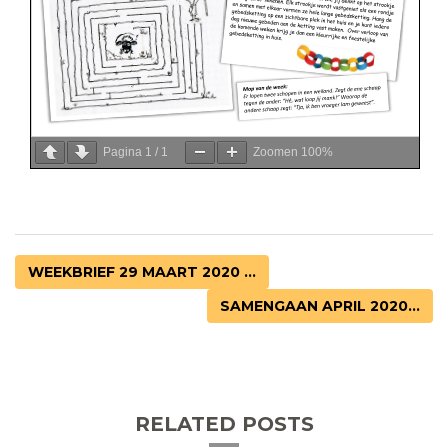
Pagina
1
/
1
Zoomen
100%
WEEKBRIEF 29 MAART 2020 ...
SAMENGAAN APRIL 2020...
RELATED POSTS