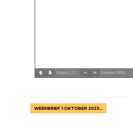
Pagina
1
/
2
Zoomen
100%
WEEKBRIEF 1 OKTOBER 2023...