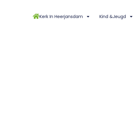
Kerk In Heerjansdam
Kind &Jeugd
r 2023