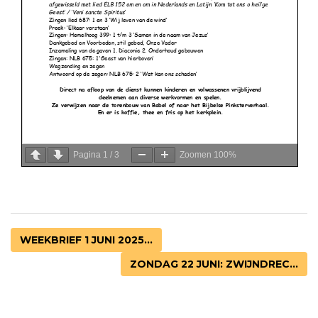
Pagina
1
/
3
Zoomen
100%
WEEKBRIEF 1 JUNI 2025...
ZONDAG 22 JUNI: ZWIJNDREC...