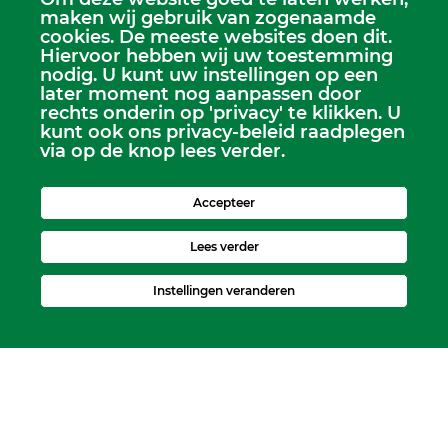
maken wij gebruik van zogenaamde
cookies. De meeste websites doen dit.
Hiervoor hebben wij uw toestemming
Scriba
nodig. U kunt uw instellingen op een
Dhr. Leen Kruithof
later moment nog aanpassen door
scriba@kerkheerjansdam.nl
rechts onderin op 'privacy' te klikken. U
kunt ook ons privacy-beleid raadplegen
via op de knop lees verder.
Accepteer
Lees verder
Instellingen veranderen