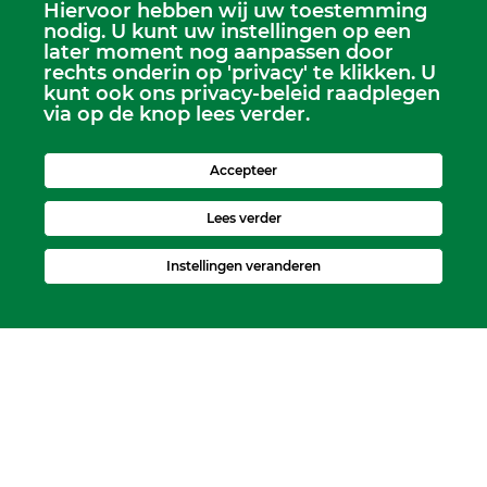
Hiervoor hebben wij uw toestemming
Scriba
nodig. U kunt uw instellingen op een
Dhr. Leen Kruithof
later moment nog aanpassen door
scriba@kerkheerjansdam.nl
rechts onderin op 'privacy' te klikken. U
kunt ook ons privacy-beleid raadplegen
via op de knop lees verder.
Accepteer
Lees verder
Instellingen veranderen