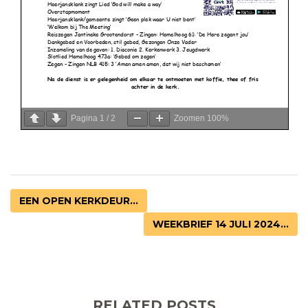
Pagina
1
/
2
Zoomen
100%
EEN OPEN KERKDEUR...
WEEKBRIEF 14 JULI 2024...
RELATED POSTS