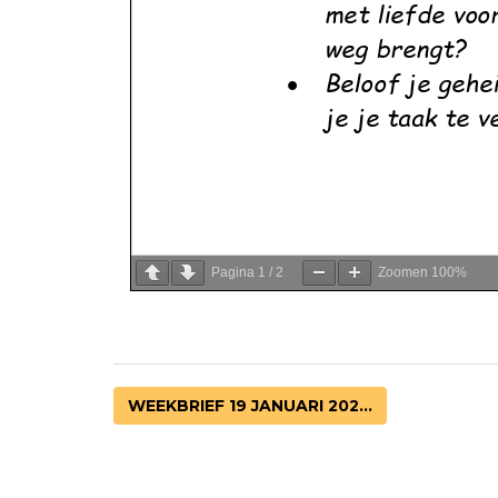
Pagina
1
/
2
Zoomen
100%
WEEKBRIEF 19 JANUARI 202...