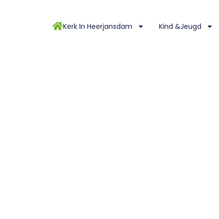
Kerk In Heerjansdam
Kind &Jeugd
ri 2020