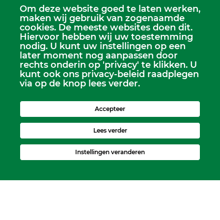
Om deze website goed te laten werken,
maken wij gebruik van zogenaamde
cookies. De meeste websites doen dit.
Hiervoor hebben wij uw toestemming
Scriba
nodig. U kunt uw instellingen op een
Dhr. Leen Kruithof
later moment nog aanpassen door
scriba@kerkheerjansdam.nl
rechts onderin op 'privacy' te klikken. U
kunt ook ons privacy-beleid raadplegen
via op de knop lees verder.
Accepteer
Lees verder
Instellingen veranderen