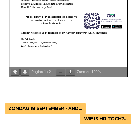
Pagina
1
/
2
Zoomen
100%
ZONDAG 18 SEPTEMBER - AND...
WIE IS HIJ TOCH?...