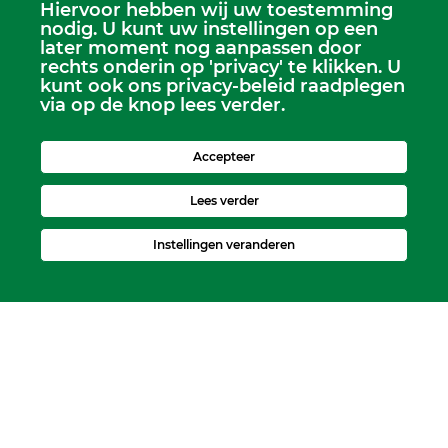
Hiervoor hebben wij uw toestemming
Scriba
nodig. U kunt uw instellingen op een
Dhr. Leen Kruithof
later moment nog aanpassen door
scriba@kerkheerjansdam.nl
rechts onderin op 'privacy' te klikken. U
kunt ook ons privacy-beleid raadplegen
via op de knop lees verder.
Accepteer
Lees verder
Instellingen veranderen