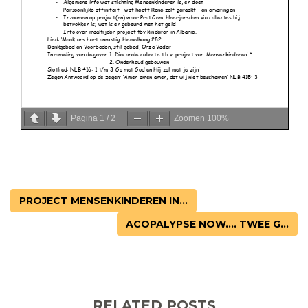
Pagina
1
/
2
Zoomen
100%
PROJECT MENSENKINDEREN IN...
ACOPALYPSE NOW.... TWEE G...
RELATED POSTS