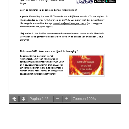
Pagina
1
/
2
Zoomen
100%