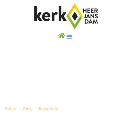
WEEKBRIEF 13 MEI 2021 ADA DIENST
(UITZENDING VANUIT DE DORPSKERK MET
AANGEMELDE GEMEENTELEDEN)
Posted on mei 15, 2021
Home
Blog
Berichten
Weekbrief 13 mei 2021 ADA
dienst (Uitzending vanuit de Dorpskerk met aangemelde
gemeenteleden)