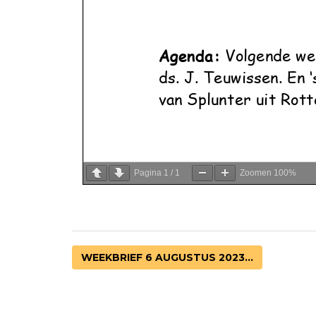
Pagina
1
/
1
Zoomen
100%
WEEKBRIEF 6 AUGUSTUS 2023...