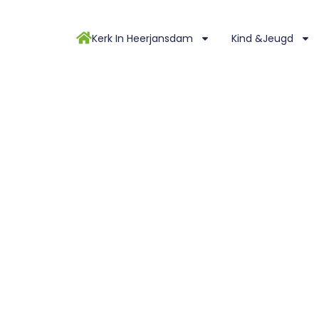
Kerk In Heerjansdam
Kind &Jeugd
tus 2023