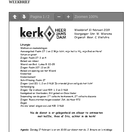
WEEKBRIEF
Pagina
1
/
2
Zoomen
100%