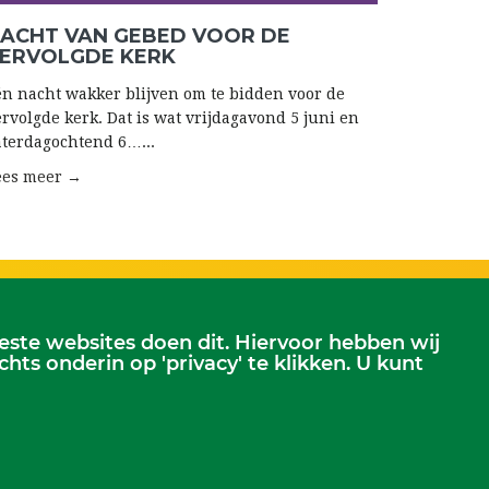
ACHT VAN GEBED VOOR DE
ERVOLGDE KERK
én nacht wakker blijven om te bidden voor de
ervolgde kerk. Dat is wat vrijdagavond 5 juni en
aterdagochtend 6…...
ees meer →
te websites doen dit. Hiervoor hebben wij
Scriba
s onderin op 'privacy' te klikken. U kunt
erjansdam.
Dhr. Leen Kruithof
scriba@kerkheerjansdam.nl