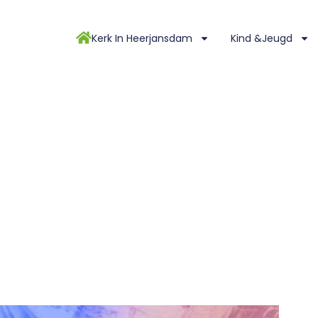
Kerk In Heerjansdam
Kind &Jeugd
n vrouwen