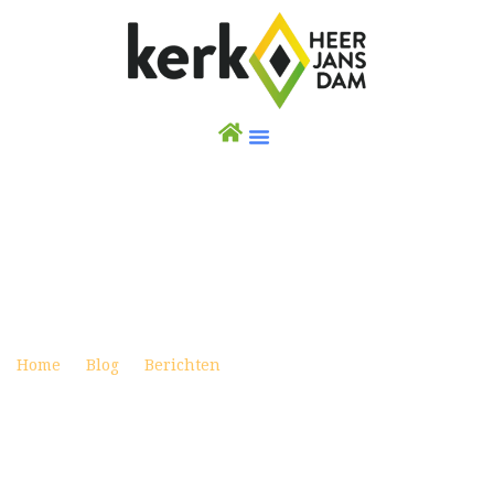
UITNODIGING STILLE WEEK
Posted on april 5, 2019
Home
Blog
Berichten
Uitnodiging Stille Week