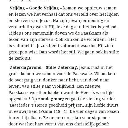
Vrijdag – Goede Vrijdag
– komen we opnieuw samen
en lezen we het verhaal dat ons verteld over het lijden
en sterven van Jezus. Na zijn gevangenneming en
veroordeling wordt Hij deze dag aan het kruis gedood.
Tijdens ons samenzijn doven we de Paaskaars als
teken van zijn sterven. Ook klinken de woorden: ´Het
is volbracht´. Jezus heeft volbracht waartoe Hij zich
geroepen wist. Dan wordt het stil. We gaan ook in stilte
de kerk uit.
Zaterdagavond – Stille Zaterdag
, Jezus rust in het
graf – komen we samen voor de Paaswake. We maken
de overgang van donker naar licht, van dood naar
leven, van stilte naar vrolijkheid. Een nieuwe
Paaskaars wordt ontstoken want de Heer is waarlijk
opgestaan! Op
zondagmorgen
gaat de viering verder:
‘Laat ieder ’s Heren goedheid prijzen, zijn liefde duurt
in eeuwigheid (Psalm 118 : 1). De vier dagen van Pasen
horen bij elkaar. Ze nemen ons stap voor stap mee
door wat het hart vormt van ons christelijk geloof: