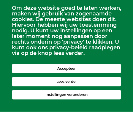
Scriba
Om deze website goed te laten werken,
maken wij gebruik van zogenaamde
Dhr. Leen Kruithof
cookies. De meeste websites doen dit.
scriba@kerkheerjansdam.nl
Hiervoor hebben wij uw toestemming
nodig. U kunt uw instellingen op een
later moment nog aanpassen door
rechts onderin op 'privacy' te klikken. U
kunt ook ons privacy-beleid raadplegen
via op de knop lees verder.
Accepteer
Lees verder
Instellingen veranderen
Kerkelijk Bureau