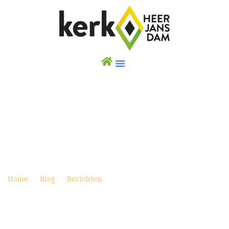
BEMOEDIGINGSBIJEENKOMST 24 JUNI
UITGEZONDEN VANUIT DE DORPSKERK
Posted on juni 23, 2020
Home
Blog
Berichten
Bemoedigingsbijeenkomst 24
juni uitgezonden vanuit de Dorpskerk