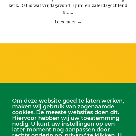
kerk. Dat is wat vrijdagavond 5 juni en zaterdagochtend
6…...
Lees meer →
Om deze website goed te laten werken,
maken wij gebruik van zogenaamde
cookies. De meeste websites doen dit.
Hiervoor hebben wij uw toestemming
nodig. U kunt uw instellingen op een
Scriba
later moment nog aanpassen door
Dhr. Leen Kruithof
rechts onderin op 'privacy' te klikken. U