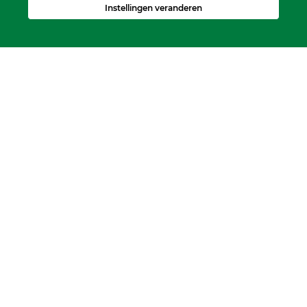
scriba@kerkheerjansdam.nl
Instellingen veranderen