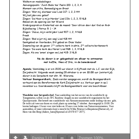
Pagina
1
/
1
Zoomen
100%