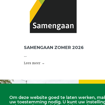
SAMENGAAN ZOMER 2026
...
Lees meer →
Om deze website goed te laten werken, mak
Zondagse dien
uw toestemming nodig. U kunt uw instelling
Dorpskerk, elke