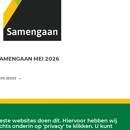
AMENGAAN MEI 2026
ees meer →
te websites doen dit. Hiervoor hebben wij
Scriba
s onderin op 'privacy' te klikken. U kunt
erjansdam.
Dhr. Leen Kruithof