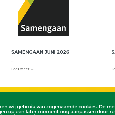
SAMENGAAN JUNI 2026
S
...
...
Lees meer →
L
en wij gebruik van zogenaamde cookies. De mees
st:
Kerkelijk Bureau
en op een later moment nog aanpassen door recht
 zondag 9.30 uur
Dorpskerk, Molenweg 8, 2995 BL He