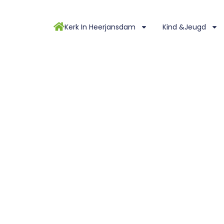
Kerk In Heerjansdam
Kind &Jeugd
 2018