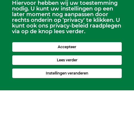
Hiervoor hebben wij uw toestemming
Scriba
nodig. U kunt uw instellingen op een
Dhr. Leen Kruithof
later moment nog aanpassen door
scriba@kerkheerjansdam.nl
rechts onderin op 'privacy' te klikken. U
kunt ook ons privacy-beleid raadplegen
via op de knop lees verder.
Accepteer
Lees verder
Instellingen veranderen