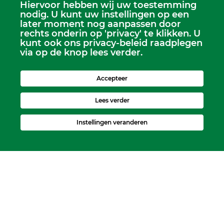
Hiervoor hebben wij uw toestemming
Scriba
nodig. U kunt uw instellingen op een
Dhr. Leen Kruithof
later moment nog aanpassen door
scriba@kerkheerjansdam.nl
rechts onderin op 'privacy' te klikken. U
kunt ook ons privacy-beleid raadplegen
via op de knop lees verder.
Accepteer
Lees verder
Instellingen veranderen