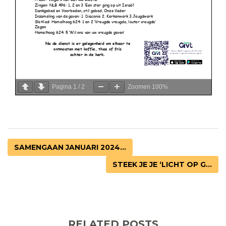
Pagina
1
/
2
Zoomen
100%
SAMENGAAN JANUARI 2024...
STEEK JE JE ‘LICHT OP G...
RELATED POSTS