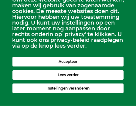
maken wij gebruik van zogenaamde
cookies. De meeste websites doen dit.
Hiervoor hebben wij uw toestemming
Scriba
nodig. U kunt uw instellingen op een
Dhr. Leen Kruithof
later moment nog aanpassen door
scriba@kerkheerjansdam.nl
rechts onderin op 'privacy' te klikken. U
kunt ook ons privacy-beleid raadplegen
via op de knop lees verder.
Accepteer
Lees verder
Instellingen veranderen