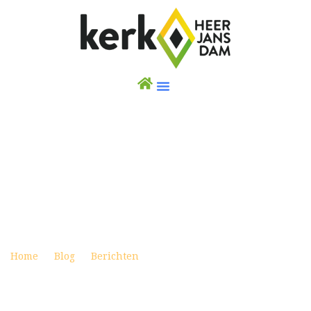
WEEKBRIEF 5 JULI 2020 (UITZENDING
VANUIT DE DORPSKERK MET AANGEMELDE
GEMEENTELEDEN A T/M K)
Posted on juli 4, 2020
Home
Blog
Berichten
Weekbrief 5 juli 2020
(Uitzending vanuit de Dorpskerk met aangemelde
gemeenteleden A t/m K)