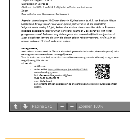
Pagina
1
/
1
Zoomen
100%