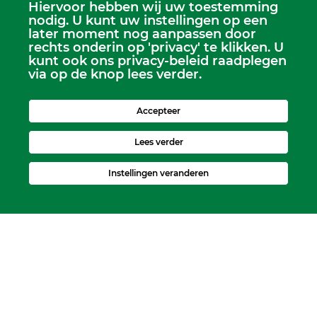
Hiervoor hebben wij uw toestemming
Scriba
nodig. U kunt uw instellingen op een
Dhr. Leen Kruithof
later moment nog aanpassen door
scriba@kerkheerjansdam.nl
rechts onderin op 'privacy' te klikken. U
kunt ook ons privacy-beleid raadplegen
via op de knop lees verder.
Accepteer
Lees verder
Instellingen veranderen