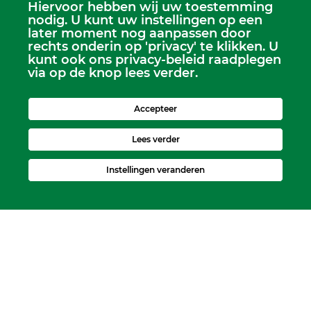
Hiervoor hebben wij uw toestemming
Scriba
nodig. U kunt uw instellingen op een
Dhr. Leen Kruithof
later moment nog aanpassen door
scriba@kerkheerjansdam.nl
rechts onderin op 'privacy' te klikken. U
kunt ook ons privacy-beleid raadplegen
via op de knop lees verder.
Accepteer
Lees verder
Instellingen veranderen