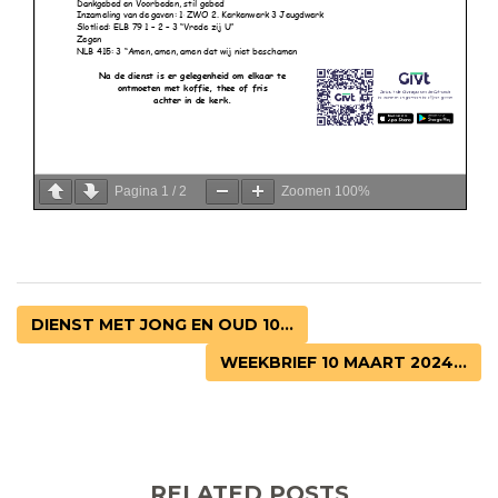
Pagina
1
/
2
Zoomen
100%
DIENST MET JONG EN OUD 10...
WEEKBRIEF 10 MAART 2024...
RELATED POSTS