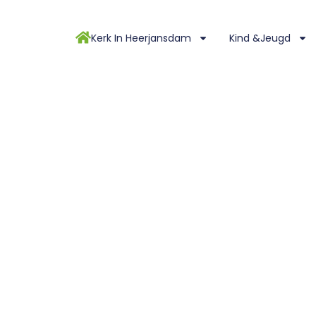
Kerk In Heerjansdam
Kind &Jeugd
ri 2024