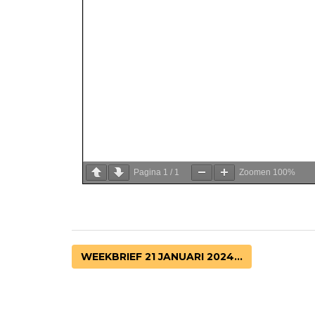
Pagina
1
/
1
Zoomen
100%
WEEKBRIEF 21 JANUARI 2024...