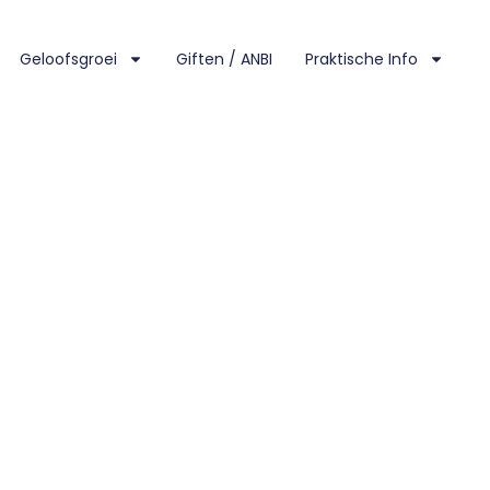
Geloofsgroei
Giften / ANBI
Praktische Info
MEN