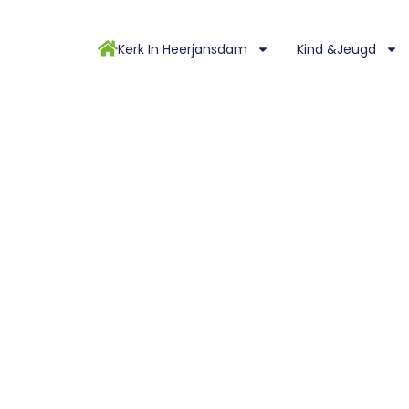
Kerk In Heerjansdam
Kind &Jeugd
S DAN ANDERS DIENST – DROMEN DROMEN DRO
2023 – Anders dan Anders dienst – Dromen dromen dromen