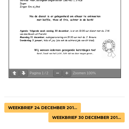
Pagina
1
/
2
Zoomen
100%
WEEKBRIEF 24 DECEMBER 201...
WEEKBRIEF 30 DECEMBER 201...