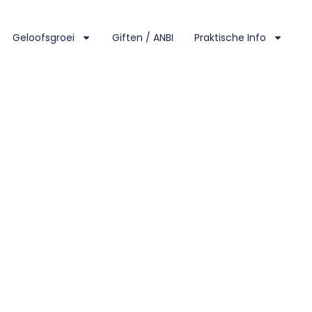
Geloofsgroei
Giften / ANBI
Praktische Info
 GEMEENTELEDEN)
leden)