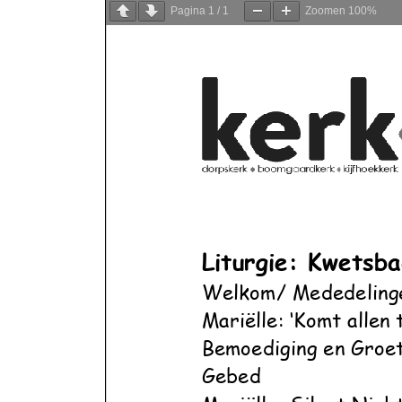
Pagina
1
/
1
Zoomen
100%