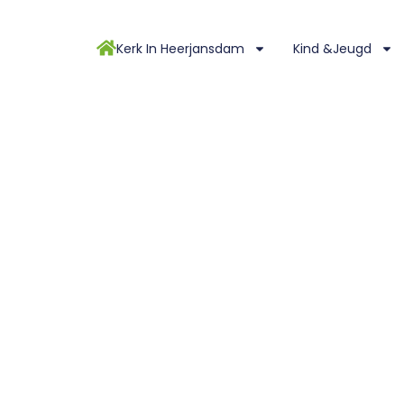
Kerk In Heerjansdam
Kind &Jeugd
ING VANUIT DE DORPSKERK MET AANGEMELDE
nd (Uitzending vanuit de Dorpskerk met aangemelde gemeente