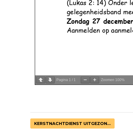
Pagina
1
/
1
Zoomen
100%
KERSTNACHTDIENST UITGEZON...